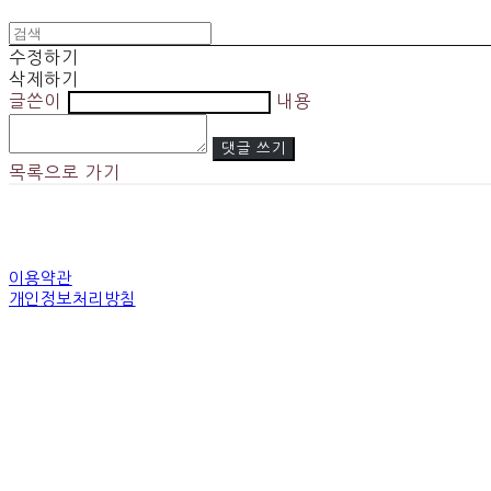
수정하기
삭제하기
글쓴이
내용
댓글 쓰기
목록으로 가기
이용약관
개인정보처리방침
사업자정보확인
상호: (주)이앤엘컬처 | 대표: 조혜연 | 개인정보관리책임자: 조혜연 | 전화: 02-7
주소: 서울특별시 성북구 보국문로 8다길 67 201호 | 사업자등록번호:
55