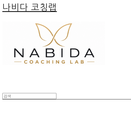
나비다 코칭랩